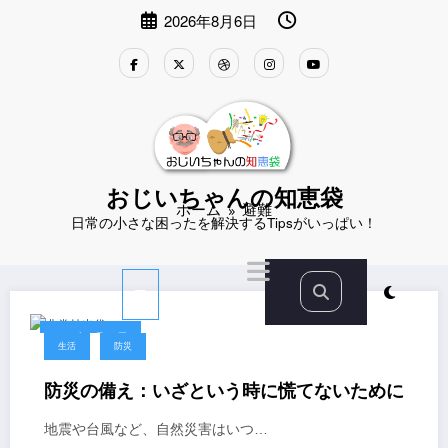
コ
2026年8月6日
ン
テ
ン
ツ
へ
ス
キ
ッ
プ
おじいちゃんの知恵袋
ホーム
避難
日常の小さな困ったを解決するTipsがいっぱい！
2024年9月13日
生活
防災
防災の備え：いざという時に慌てないために
地震や台風など、自然災害はいつ…