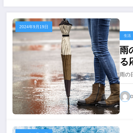
2024年9月19日
生活
雨
る
雨の
D