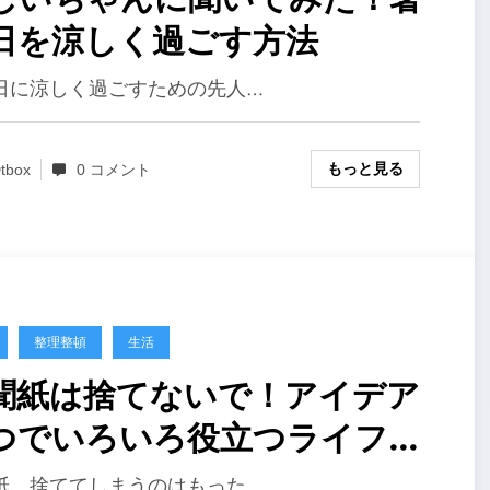
日を涼しく過ごす方法
日に涼しく過ごすための先人…
もっと見る
tbox
0 コメント
整理整頓
生活
聞紙は捨てないで！アイデア
つでいろいろ役立つライフハ
ク
紙、捨ててしまうのはもった…