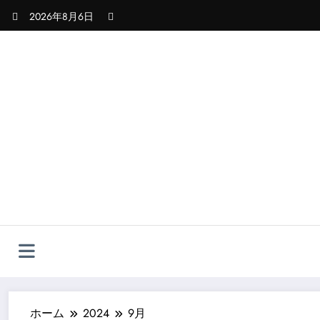
コ
2026年8月6日
ン
テ
ン
ツ
へ
ス
キ
ッ
プ
ホーム
2024
9月