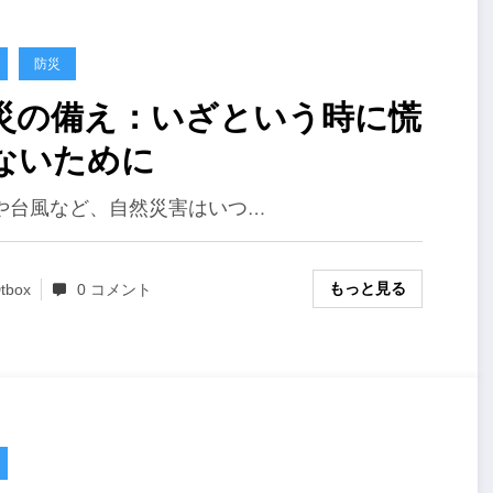
防災
災の備え：いざという時に慌
ないために
や台風など、自然災害はいつ…
もっと見る
tbox
0 コメント