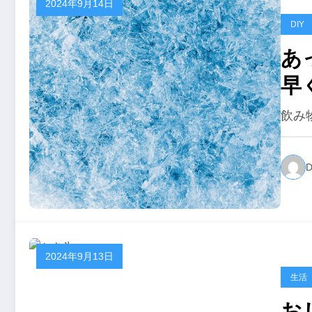
2024年9月14日
DIY
あ
早
飲み
D
2024年9月13日
生活
お