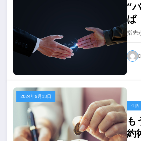
”
ば
指先
D
2024年9月13日
生活
も
約