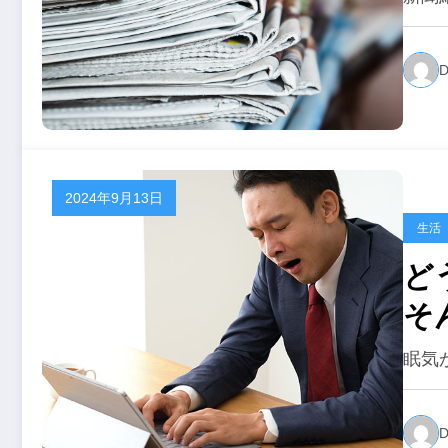
D
2024年9月13日
生活
ど
そ
て
眠気
D