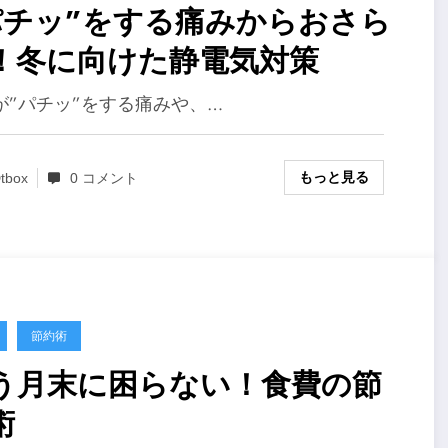
パチッ”をする痛みからおさら
！冬に向けた静電気対策
が”パチッ”をする痛みや、…
もっと見る
tbox
0 コメント
節約術
う月末に困らない！食費の節
術