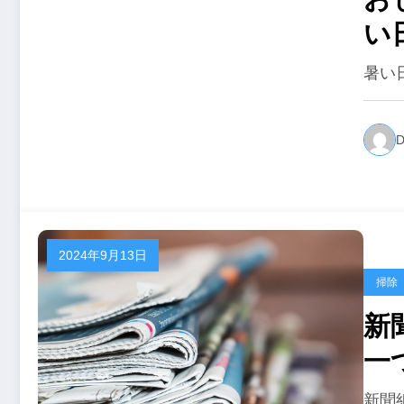
い
暑い
D
2024年9月13日
掃除
新
一
ッ
新聞