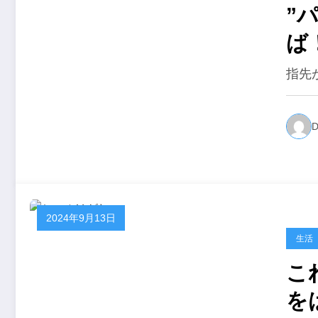
”
ば
指先
D
2024年9月13日
生活
こ
を