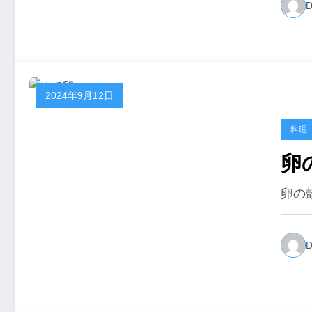
D
2024年9月12日
料理
卵
卵の
D