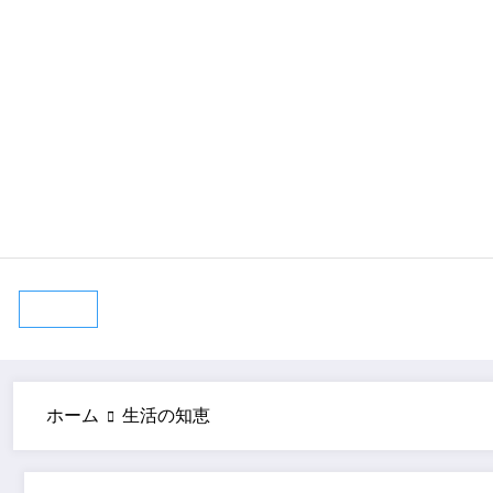
コ
2026年8月6日
ン
テ
ン
ツ
へ
ス
キ
ッ
プ
ホーム
生活の知恵