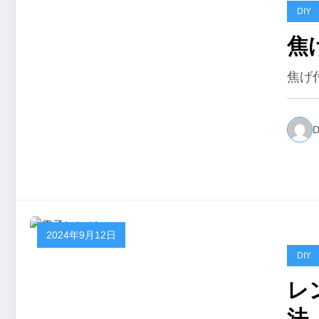
DIY
焦
焦げ
D
2024年9月12日
DIY
レ
法