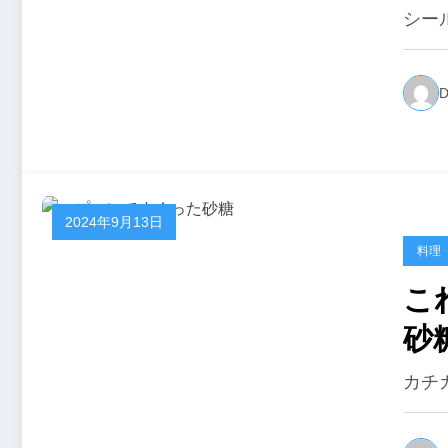
シー
D
2024年9月13日
料理
こ
砂
カチ