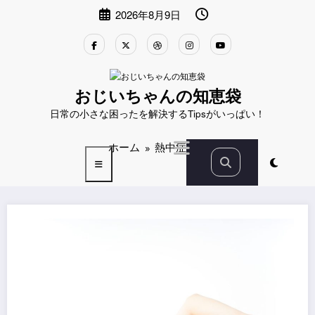
コ
2026年8月9日
ン
テ
ン
ツ
へ
ス
おじいちゃんの知恵袋
キ
日常の小さな困ったを解決するTipsがいっぱい！
ッ
プ
ホーム
熱中症対策
2024年9月13日