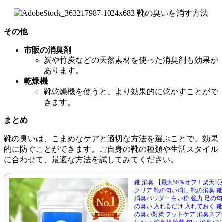
その他
市販の消臭剤
炭や竹炭などの天然素材を使った消臭剤も効果が
あります。
乾燥機
靴乾燥機を使うと、より効果的に乾かすことがで
きます。
まとめ
靴の臭いは、こまめなケアと適切な方法を選ぶことで、効果
的に防ぐことができます。ご自身の靴の種類や生活スタイル
に合わせて、最適な方法を試してみてください。
靴 消臭 【最大50％オフ！楽天3
クリア 靴の匂い消し 靴の消臭 靴
消臭パウダー 白い粉 強力 足の匂
の臭い 入れるだけ 入れておく 靴
の臭い対策 フットケア 消臭スプ