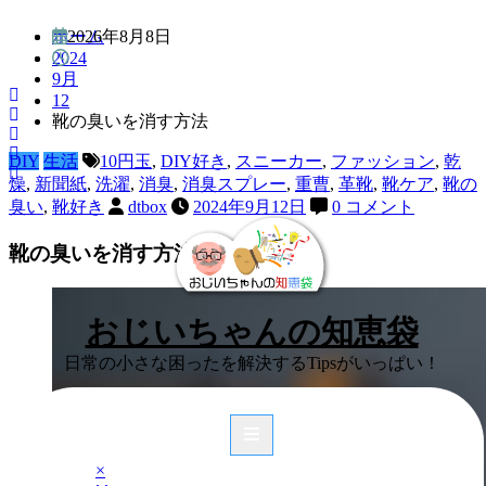
コ
ホーム
2026年8月8日
ン
2024
テ
9月
ン
12
ツ
靴の臭いを消す方法
へ
ス
DIY
生活
10円玉
,
DIY好き
,
スニーカー
,
ファッション
,
乾
キ
燥
,
新聞紙
,
洗濯
,
消臭
,
消臭スプレー
,
重曹
,
革靴
,
靴ケア
,
靴の
ッ
臭い
,
靴好き
dtbox
2024年9月12日
0 コメント
プ
靴の臭いを消す方法
おじいちゃんの知恵袋
日常の小さな困ったを解決するTipsがいっぱい！
×