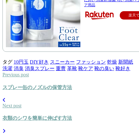
におい 消臭剤 除菌 匂い 消臭パ
ア用品
楽天
タグ
10円玉
DIY好き
スニーカー
ファッション
乾燥
新聞紙
洗濯
消臭
消臭スプレー
重曹
革靴
靴ケア
靴の臭い
靴好き
Previous post
スプレー缶のノズルの保管方法
Next post
衣類のシワを簡単に伸ばす方法