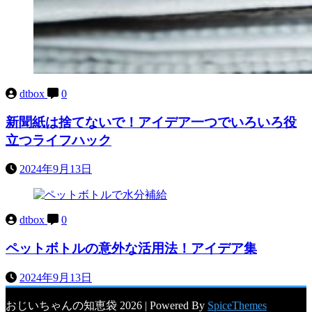
dtbox
0
新聞紙は捨てないで！アイデア一つでいろいろ役
立つライフハック
2024年9月13日
dtbox
0
ペットボトルの意外な活用法！アイデア集
2024年9月13日
おじいちゃんの知恵袋 2026 | Powered By
SpiceThemes