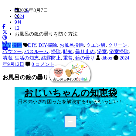
コ
ホーム
2026年8月7日
ン
2024
テ
9月
ン
12
ツ
お風呂の鏡の曇りを防ぐ方法
へ
ス
DIY
掃除
DIY
,
DIY掃除
,
お風呂掃除
,
クエン酸
,
クリーン
,
キ
ハウツー
,
バスルーム
,
掃除
,
時短
,
曇り止め
,
浴室
,
浴室掃除
,
ッ
清潔
,
生活の知恵
,
結露防止
,
重曹
,
鏡の曇り
dtbox
2024
プ
年9月12日
0 コメント
お風呂の鏡の曇りを防ぐ方法
おじいちゃんの知恵袋
日常の小さな困ったを解決するTipsがいっぱい！
×