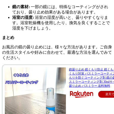
鏡の素材:
一部の鏡には、特殊なコーティングがされ
ており、曇り止め効果がある場合があります。
浴室の湿度:
浴室の湿度が高いと、曇りやすくなりま
す。浴室乾燥機を使用したり、換気を良くすることで
湿度を下げましょう。
まとめ
お風呂の鏡の曇り止めには、様々な方法があります。ご自身
の生活スタイルや好みに合わせて、最適な方法を選んでみて
ください。
鏡曇り止め 鏡くもり防止 鏡くも
くもり対策 バスミラーコーティ
もりを防ぐコーティング剤 鏡の
スミラーコーティング剤 30mlサ
曇り止め バスミラー 送料無料
楽天