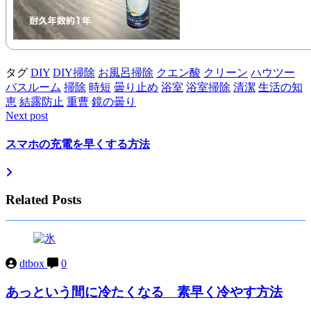
タグ
DIY
DIY掃除
お風呂掃除
クエン酸
クリーン
ハウツー
バスルーム
掃除
時短
曇り止め
浴室
浴室掃除
清潔
生活の知
恵
結露防止
重曹
鏡の曇り
Next post
スマホの充電を早くする方法
Related Posts
dtbox
0
あっという間に冷たくなる 素早く冷やす方法