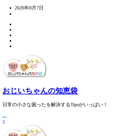
コ
2026年8月7日
ン
テ
ン
ツ
へ
ス
キ
ッ
プ
おじいちゃんの知恵袋
日常の小さな困ったを解決するTipsがいっぱい！
×