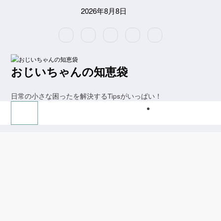
コ
2026年8月8日
ン
テ
ン
ツ
へ
ス
おじいちゃんの知恵袋
キ
ッ
プ
日常の小さな困ったを解決するTipsがいっぱい！