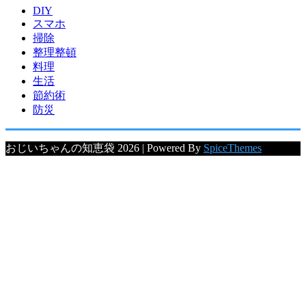
DIY
スマホ
掃除
整理整頓
料理
生活
節約術
防災
おじいちゃんの知恵袋 2026 | Powered By
SpiceThemes