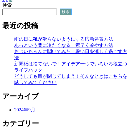
投
検索
稿
検索
の
最近の投稿
ペ
ー
雨の日に靴が滑らないようにする応急処置方法
あっという間に冷たくなる 素早く冷やす方法
ジ
おじいちゃんに聞いてみた！暑い日を涼しく過ごす方
送
法
新聞紙は捨てないで！アイデア一つでいろいろ役立つ
り
ライフハック
どうしても目が閉じてしまう！そんなときはこちらを
試してみてください
アーカイブ
2024年9月
カテゴリー