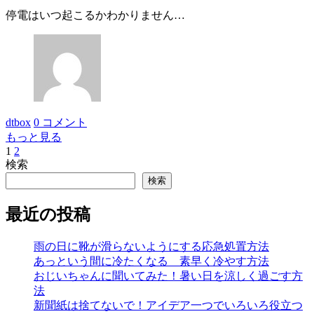
停電はいつ起こるかわかりません…
dtbox
0 コメント
もっと見る
1
2
投
検索
稿
検索
の
最近の投稿
ペ
ー
雨の日に靴が滑らないようにする応急処置方法
あっという間に冷たくなる 素早く冷やす方法
ジ
おじいちゃんに聞いてみた！暑い日を涼しく過ごす方
送
法
新聞紙は捨てないで！アイデア一つでいろいろ役立つ
り