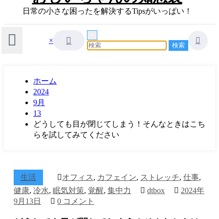
日常の小さな困ったを解決するTipsがいっぱい！
×
×
ホーム
2024
9月
13
どうしても目が閉じてしまう！そんなときはこち
らを試してみてください
生活
オフィス
,
カフェイン
,
ストレッチ
,
仕事
,
健康
,
冷水
,
眠気対策
,
覚醒
,
集中力
dtbox
2024年
9月13日
0 コメント