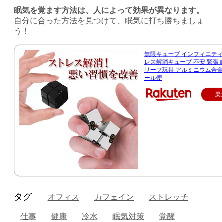
眠気を覚ます方法は、人によって効果が異なります。
自分に合った方法を見つけて、眠気に打ち勝ちましょ
う！
無限キューブ インフィニティ
レス解消キューブ 不安 緊張 
リーフ玩具 アルミニウム合金
ール便
楽
タグ
オフィス
カフェイン
ストレッチ
仕事
健康
冷水
眠気対策
覚醒