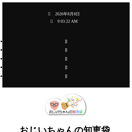
コ
ン
2026年8月8日
テ
9:03:23 AM
ン
ツ
へ
ス
キ
ッ
プ
おじいちゃんの知恵袋