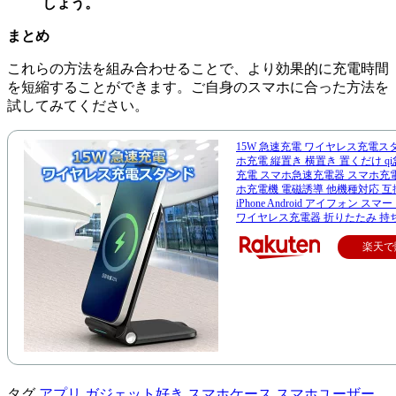
しょう。
まとめ
これらの方法を組み合わせることで、より効果的に充電時間
を短縮することができます。ご自身のスマホに合った方法を
試してみてください。
15W 急速充電 ワイヤレス充電ス
ホ充電 縦置き 横置き 置くだけ qi
充電 スマホ急速充電器 スマホ充
ホ充電機 電磁誘導 他機種対応 互
iPhone Android アイフォン ス
ワイヤレス充電器 折りたたみ 持
楽天で
タグ
アプリ
ガジェット好き
スマホケース
スマホユーザー