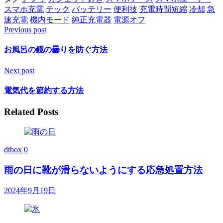
スマホ充電
テック
バッテリー
便利技
充電時間短縮
冷却
急
速充電
機内モード
純正充電器
電源オフ
Previous post
お風呂の鏡の曇りを防ぐ方法
Next post
電気代を節約する方法
Related Posts
dtbox
0
雨の日に靴が滑らないようにする応急処置方法
2024年9月19日