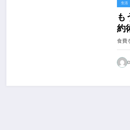
生活
も
約
食費
D