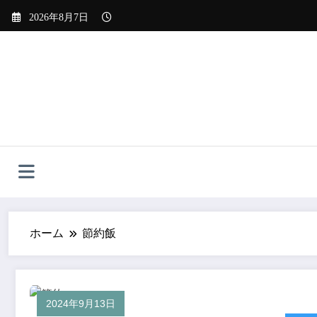
コ
2026年8月7日
ン
テ
ン
ツ
へ
ス
キ
ッ
プ
ホーム
節約飯
2024年9月13日