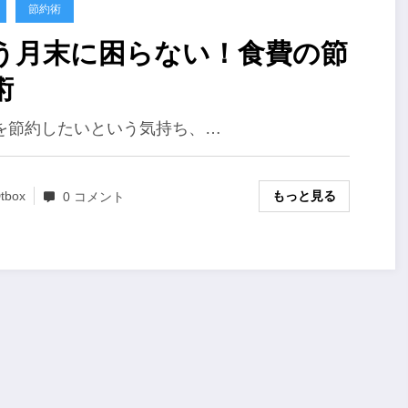
節約術
う月末に困らない！食費の節
術
を節約したいという気持ち、…
もっと見る
tbox
0 コメント