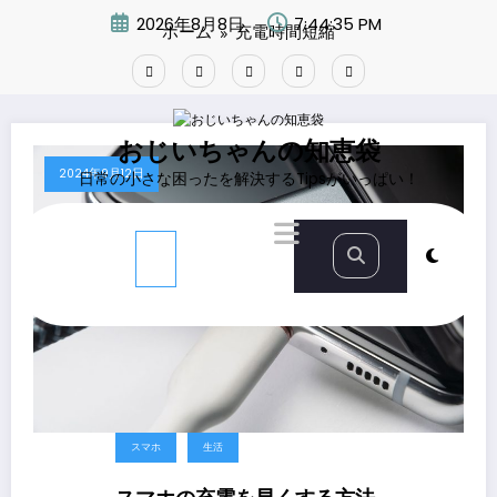
コ
2026年8月8日
7:44:36 PM
ホーム
充電時間短縮
ン
テ
ン
ツ
へ
ス
おじいちゃんの知恵袋
キ
2024年9月12日
日常の小さな困ったを解決するTipsがいっぱい！
ッ
プ
スマホ
生活