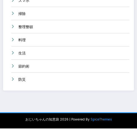
スマホ
掃除
整理整頓
料理
生活
節約術
防災
おじいちゃんの知恵袋 2026 | Powered By
SpiceThemes