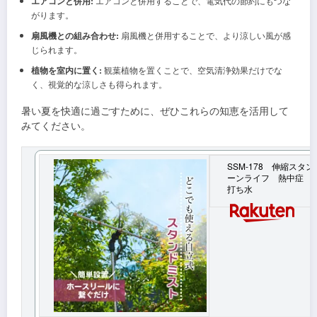
エアコンと併用:
エアコンと併用することで、電気代の節約にもつな
がります。
扇風機との組み合わせ:
扇風機と併用することで、より涼しい風が感
じられます。
植物を室内に置く:
観葉植物を置くことで、空気清浄効果だけでな
く、視覚的な涼しさも得られます。
暑い夏を快適に過ごすために、ぜひこれらの知恵を活用して
みてください。
SSM-178 伸縮スタ
ーンライフ 熱中症
打ち水