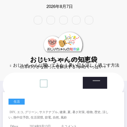
コ
2026年8月7日
ン
テ
ン
ツ
へ
ス
キ
ッ
プ
おじいちゃんの知恵袋
ホーム
2024
9月
13
おじいちゃんに聞いてみた！暑い日を涼しく過ごす方法
日常の小さな困ったを解決するTipsがいっぱい！
生活
,
,
,
,
,
,
,
,
,
DIY
エコ
グリーン
サステナブル
健康
夏
暑さ対策
植物
歴史
涼し
,
,
,
,
,
い
熱中症予防
生活習慣
節電
自然
風鈴
Dtbox
2024年9月13日
0 コメント